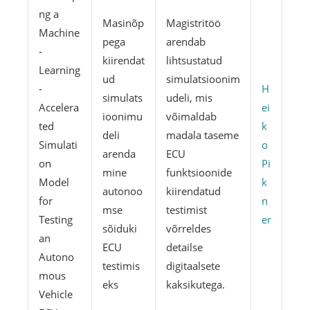
ng a
Masinõp
Magistritöö
Machine
pega
arendab
-
kiirendat
lihtsustatud
Learning
ud
simulatsioonim
-
H
simulats
udeli, mis
Accelera
ei
ioonimu
võimaldab
ted
k
deli
madala taseme
Simulati
o
arenda
ECU
on
Pi
mine
funktsioonide
Model
k
autonoo
kiirendatud
for
n
mse
testimist
Testing
er
sõiduki
võrreldes
an
ECU
detailse
Autono
testimis
digitaalsete
mous
eks
kaksikutega.
Vehicle