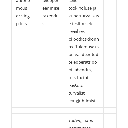
autono
teleoper
selle
mous
eerimise
töökindluse ja
driving
rakendu
küberturvalisus
pilots
s
e testimisele
reaalses
pilootkeskkonn
as. Tulemuseks
on valideeritud
teleoperatsioo
ni lahendus,
mis toetab
iseAuto
turvalist
kaugjuhtimist.
Tudengi oma