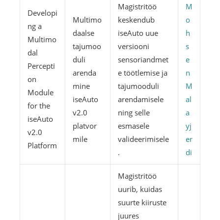
Magistritöö
M
Developi
Multimo
keskendub
o
ng a
daalse
iseAuto uue
h
Multimo
tajumoo
versiooni
s
dal
duli
sensoriandmet
e
Percepti
arenda
e töötlemise ja
n
on
mine
tajumooduli
M
Module
iseAuto
arendamisele
al
for the
v2.0
ning selle
a
iseAuto
platvor
esmasele
yj
v2.0
mile
valideerimisele
er
Platform
.
di
Magistritöö
uurib, kuidas
suurte kiiruste
juures