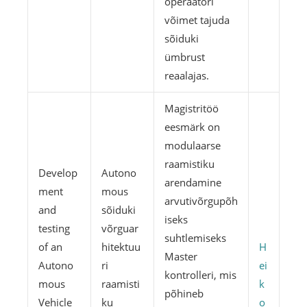
operaatori
võimet tajuda
sõiduki
ümbrust
reaalajas.
Magistritöö
eesmärk on
modulaarse
raamistiku
Develop
Autono
arendamine
ment
mous
arvutivõrgupõh
and
sõiduki
iseks
testing
võrguar
suhtlemiseks
of an
hitektuu
H
Master
Autono
ri
ei
kontrolleri, mis
mous
raamisti
k
põhineb
Vehicle
ku
o