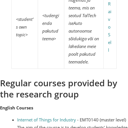
nägemus ja
R
teema, mis on
ai
<tudengi
seotud TalTech
<student'
v
enda
iseAuto
s own
o
pakutud
autonoomse
topic>
S
teema>
sõidukiga või on
el
lähedane meie
l
poolt pakutud
teemadele.
Regular courses provided by
the research group
English Courses
Internet of Things for Industry
- EMT0140 (master level)
The aim of the course is to develop students' knowledge