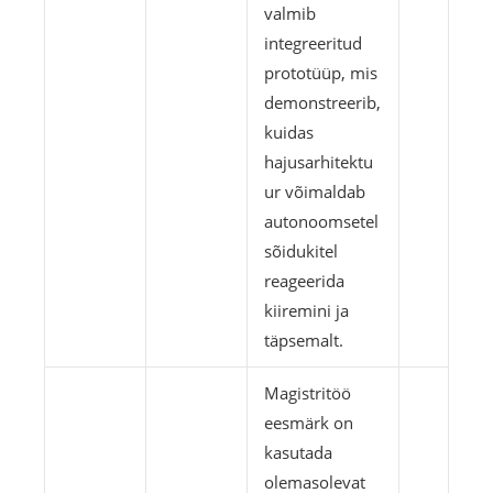
valmib
integreeritud
prototüüp, mis
demonstreerib,
kuidas
hajusarhitektu
ur võimaldab
autonoomsetel
sõidukitel
reageerida
kiiremini ja
täpsemalt.
Magistritöö
eesmärk on
kasutada
olemasolevat