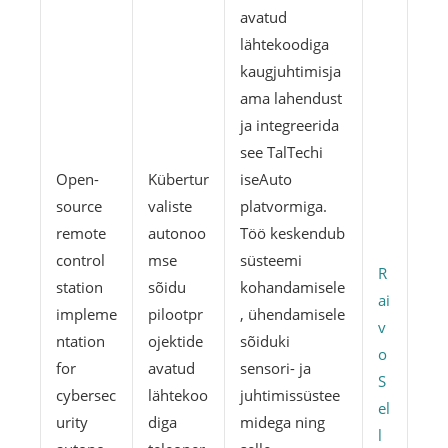
avatud
lähtekoodiga
kaugjuhtimisja
ama lahendust
ja integreerida
see TalTechi
Open-
Kübertur
iseAuto
source
valiste
platvormiga.
remote
autonoo
Töö keskendub
control
mse
süsteemi
R
station
sõidu
kohandamisele
ai
impleme
pilootpr
, ühendamisele
v
ntation
ojektide
sõiduki
o
for
avatud
sensori- ja
S
cybersec
lähtekoo
juhtimissüstee
el
urity
diga
midega ning
l