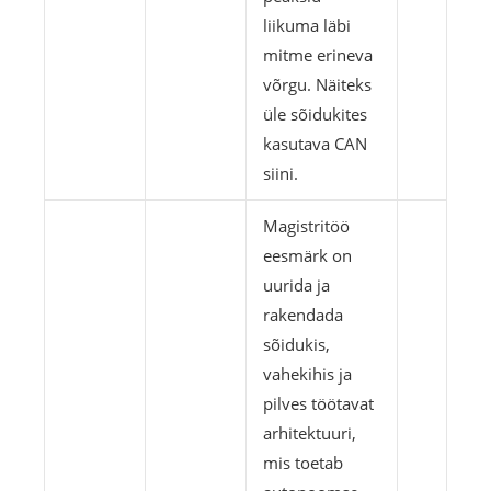
liikuma läbi
mitme erineva
võrgu. Näiteks
üle sõidukites
kasutava CAN
siini.
Magistritöö
eesmärk on
uurida ja
rakendada
sõidukis,
vahekihis ja
pilves töötavat
arhitektuuri,
mis toetab