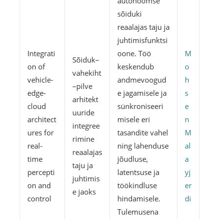
autonoomse
sõiduki
reaalajas taju ja
juhtimisfunktsi
Integrati
oone. Töö
M
Sõiduk–
on of
keskendub
o
vahekiht
vehicle-
andmevoogud
h
–pilve
edge-
e jagamisele ja
s
arhitekt
cloud
sünkroniseeri
e
uuride
architect
misele eri
n
integree
ures for
tasandite vahel
M
rimine
real-
ning lahenduse
al
reaalajas
time
jõudluse,
a
taju ja
percepti
latentsuse ja
yj
juhtimis
on and
töökindluse
er
e jaoks
control
hindamisele.
di
Tulemusena