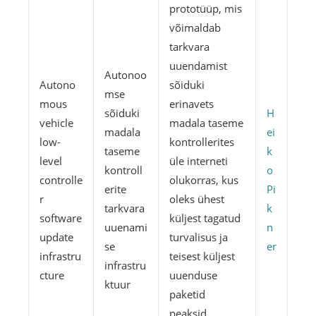
prototüüp, mis
võimaldab
tarkvara
uuendamist
Autonoo
Autono
sõiduki
mse
mous
erinavets
sõiduki
H
vehicle
madala taseme
madala
ei
low-
kontrollerites
taseme
k
level
üle interneti
kontroll
o
controlle
olukorras, kus
erite
Pi
r
oleks ühest
tarkvara
k
software
küljest tagatud
uuenami
n
update
turvalisus ja
se
er
infrastru
teisest küljest
infrastru
cture
uuenduse
ktuur
paketid
peaksid