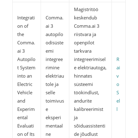
Magistritöö
Integrati
Comma.
keskendub
on of
ai 3
Comma.ai 3
the
autopilo
riistvara ja
Comma.
odisüste
openpilot
ai 3
emi
tarkvara
Autopilo
integree
integreerimisel
R
t System
rimine
e elektriautoga,
ai
into an
elektriau
hinnates
v
Electric
tole ja
süsteemi
o
Vehicle
selle
töökindlust,
S
and
toimivus
andurite
el
Experim
e
kalibreerimist
l
ental
eksperi
ja
Evaluati
mentaal
sõiduassistenti
on of Its
ne
de jõudlust