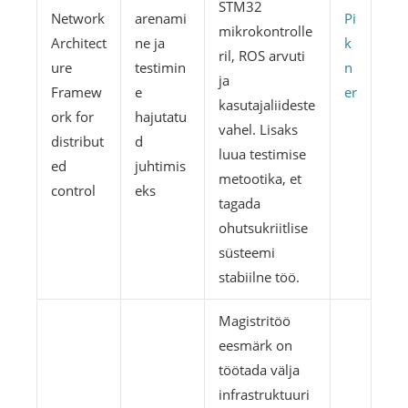
STM32
Network
arenami
Pi
mikrokontrolle
Architect
ne ja
k
ril, ROS arvuti
ure
testimin
n
ja
Framew
e
er
kasutajaliideste
ork for
hajutatu
vahel. Lisaks
distribut
d
luua testimise
ed
juhtimis
metootika, et
control
eks
tagada
ohutsukriitlise
süsteemi
stabiilne töö.
Magistritöö
eesmärk on
töötada välja
infrastruktuuri