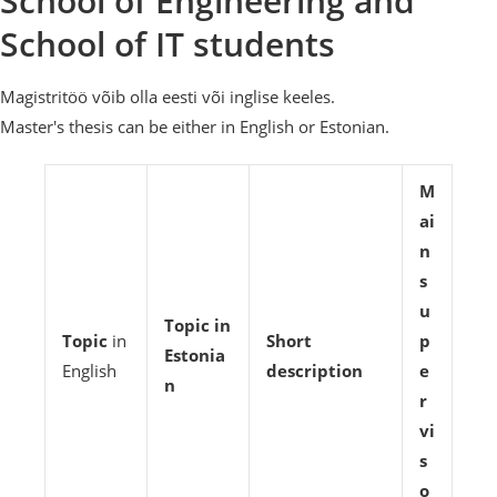
School of Engineering and
School of IT students
Magistritöö võib olla eesti või inglise keeles.
Master's thesis can be either in English or Estonian.
M
ai
n
s
u
Topic in
Topic
in
Short
p
Estonia
English
description
e
n
r
vi
s
o