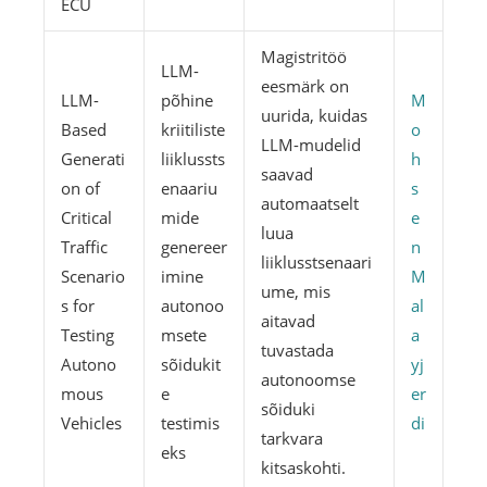
ECU
Magistritöö
LLM-
eesmärk on
LLM-
põhine
M
uurida, kuidas
Based
kriitiliste
o
LLM-mudelid
Generati
liiklussts
h
saavad
on of
enaariu
s
automaatselt
Critical
mide
e
luua
Traffic
genereer
n
liiklusstsenaari
Scenario
imine
M
ume, mis
s for
autonoo
al
aitavad
Testing
msete
a
tuvastada
Autono
sõidukit
yj
autonoomse
mous
e
er
sõiduki
Vehicles
testimis
di
tarkvara
eks
kitsaskohti.