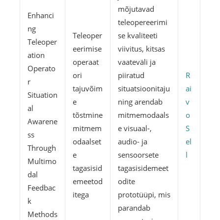
mõjutavad
Enhanci
teleopereerimi
ng
Teleoper
se kvaliteeti
Teleoper
eerimise
viivitus, kitsas
ation
operaat
vaateväli ja
Operato
ori
piiratud
R
r
tajuvõim
situatsioonitaju
ai
Situation
e
ning arendab
v
al
tõstmine
mitmemodaals
o
Awarene
mitmem
e visuaal-,
S
ss
odaalset
audio- ja
el
Through
e
sensoorsete
l
Multimo
tagasisid
tagasisidemeet
dal
emeetod
odite
Feedbac
itega
prototüüpi, mis
k
parandab
Methods