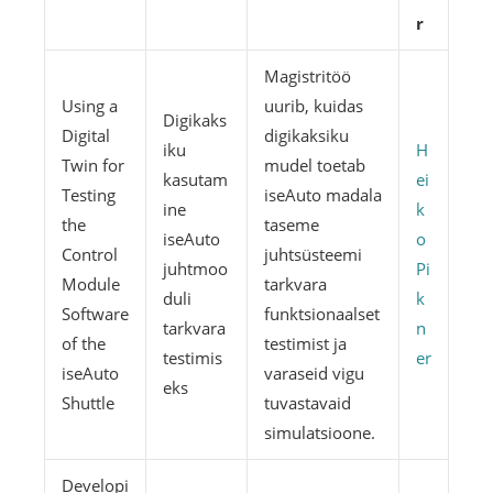
r
Magistritöö
Using a
uurib, kuidas
Digikaks
Digital
digikaksiku
iku
H
Twin for
mudel toetab
kasutam
ei
Testing
iseAuto madala
ine
k
the
taseme
iseAuto
o
Control
juhtsüsteemi
juhtmoo
Pi
Module
tarkvara
duli
k
Software
funktsionaalset
tarkvara
n
of the
testimist ja
testimis
er
iseAuto
varaseid vigu
eks
Shuttle
tuvastavaid
simulatsioone.
Developi