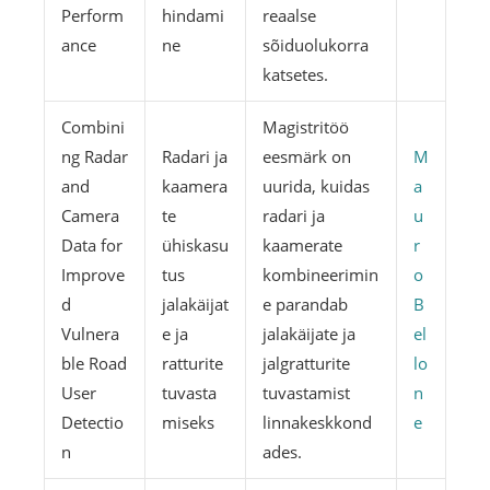
Perform
hindami
reaalse
ance
ne
sõiduolukorra
katsetes.
Combini
Magistritöö
ng Radar
Radari ja
eesmärk on
M
and
kaamera
uurida, kuidas
a
Camera
te
radari ja
u
Data for
ühiskasu
kaamerate
r
Improve
tus
kombineerimin
o
d
jalakäijat
e parandab
B
Vulnera
e ja
jalakäijate ja
el
ble Road
ratturite
jalgratturite
lo
User
tuvasta
tuvastamist
n
Detectio
miseks
linnakeskkond
e
n
ades.